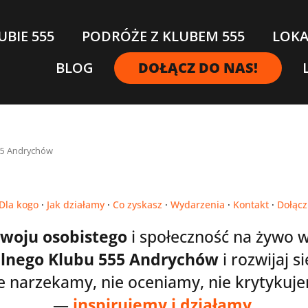
UBIE 555
PODRÓŻE Z KLUBEM 555
LOKA
BLOG
DOŁĄCZ DO NAS!
55 Andrychów
Dla kogo
·
Jak działamy
·
Co zyskasz
·
Wydarzenia
·
Kontakt
·
Dołącz
zwoju osobistego
i społeczność na żywo 
lnego Klubu 555 Andrychów
i rozwijaj s
e narzekamy, nie oceniamy, nie krytykuj
—
inspirujemy i działamy
.