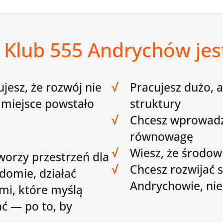
 Klub 555 Andrychów jest
jesz, że rozwój nie
√
Pracujesz dużo, a
 miejsce powstało
struktury
√
Chcesz wprowadzi
równowagę
√
Wiesz, że środow
worzy przestrzeń dla
√
Chcesz rozwijać si
adomie, działać
Andrychowie, ni
mi, które myślą
ać — po to, by