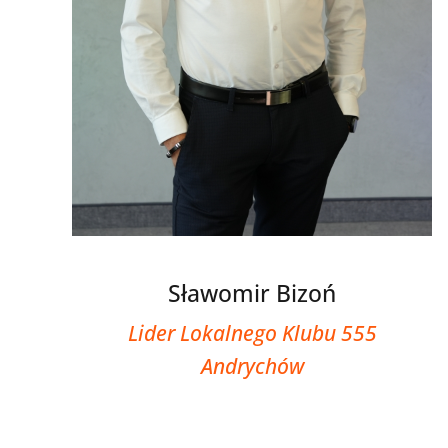
Sławomir Bizoń
Lider Lokalnego Klubu 555
Andrychów