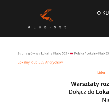
Przejdź
do
O KL
treści
Strona główna
/
Lokalne Kluby 555
/
Polska
/ Lokalny Klub 5
Lokalny Klub 555 Andrychów
Lider
·
Warsztaty ro
Dołącz do
Loka
Ni