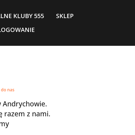
LNE KLUBY 555
SKLEP
LOGOWANIE
 do nas
w Andrychowie.
ię razem z nami.
emy