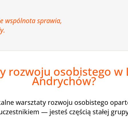
le wspólnota sprawia,
y.
aty rozwoju osobistego w
Andrychów?
kalne warsztaty rozwoju osobistego opar
zestnikiem — jesteś częścią stałej grupy,