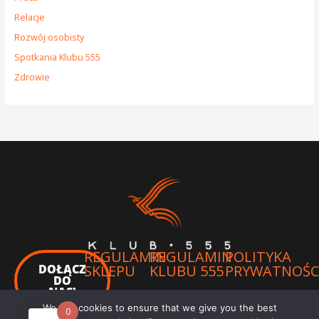
Relacje
Rozwój osobisty
Spotkania Klubu 555
Zdrowie
REGULAMIN
REGULAMIN
POLITYKA
DOŁĄCZ
SKLEPU
KLUBU 555
PRYWATNOŚC
DO
NAS!
We use cookies to ensure that we give you the best
0