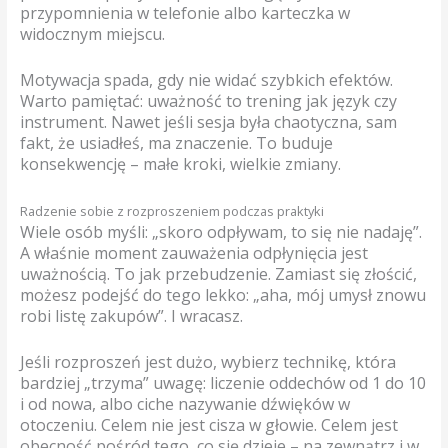
przypomnienia w telefonie albo karteczka w
widocznym miejscu.
Motywacja spada, gdy nie widać szybkich efektów.
Warto pamiętać: uważność to trening jak język czy
instrument. Nawet jeśli sesja była chaotyczna, sam
fakt, że usiadłeś, ma znaczenie. To buduje
konsekwencję – małe kroki, wielkie zmiany.
Radzenie sobie z rozproszeniem podczas praktyki
Wiele osób myśli: „skoro odpływam, to się nie nadaję”.
A właśnie moment zauważenia odpłynięcia jest
uważnością. To jak przebudzenie. Zamiast się złościć,
możesz podejść do tego lekko: „aha, mój umysł znowu
robi listę zakupów”. I wracasz.
Jeśli rozproszeń jest dużo, wybierz technikę, która
bardziej „trzyma” uwagę: liczenie oddechów od 1 do 10
i od nowa, albo ciche nazywanie dźwięków w
otoczeniu. Celem nie jest cisza w głowie. Celem jest
obecność pośród tego, co się dzieje – na zewnątrz i w