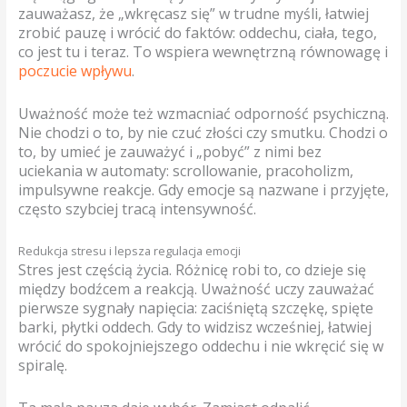
zauważasz, że „wkręcasz się” w trudne myśli, łatwiej
zrobić pauzę i wrócić do faktów: oddechu, ciała, tego,
co jest tu i teraz. To wspiera wewnętrzną równowagę i
poczucie wpływu
.
Uważność może też wzmacniać odporność psychiczną.
Nie chodzi o to, by nie czuć złości czy smutku. Chodzi o
to, by umieć je zauważyć i „pobyć” z nimi bez
uciekania w automaty: scrollowanie, pracoholizm,
impulsywne reakcje. Gdy emocje są nazwane i przyjęte,
często szybciej tracą intensywność.
Redukcja stresu i lepsza regulacja emocji
Stres jest częścią życia. Różnicę robi to, co dzieje się
między bodźcem a reakcją. Uważność uczy zauważać
pierwsze sygnały napięcia: zaciśniętą szczękę, spięte
barki, płytki oddech. Gdy to widzisz wcześniej, łatwiej
wrócić do spokojniejszego oddechu i nie wkręcić się w
spiralę.