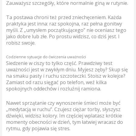
Zauważysz szczegóły, które normalnie giną w rutynie.
Ta postawa chroni też przed zniechęceniem. Każda
praktyka jest inna: raz spokojna, raz pełna gonitwy
myśli. Z „umysłem początkującego” nie oceniasz tego
jako dobre lub złe. Po prostu widzisz, co dziś jest. I
robisz swoje.
Codzienne sytuacje do ćwiczenia uważności
Siedzenie w ciszy to tylko część. Prawdziwy test
uważności jest w zwykłym dniu. Myjesz zęby? Skup się
na smaku pasty i ruchu szczoteczki. Stoisz w kolejce?
Zamiast od razu sięgać po telefon, weź kilka
spokojnych oddechów i rozluźnij ramiona.
Nawet sprzątanie czy wynoszenie śmieci może być
„medytacją w ruchu”. Czujesz ciężar torby, słyszysz
dźwięki, widzisz kolory. Im częściej wplatasz krótkie
momenty obecności w dzień, tym łatwiej wracasz do
rytmu, gdy pojawia się stres.