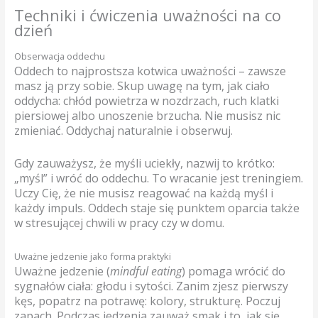
Techniki i ćwiczenia uważności na co
dzień
Obserwacja oddechu
Oddech to najprostsza kotwica uważności – zawsze
masz ją przy sobie. Skup uwagę na tym, jak ciało
oddycha: chłód powietrza w nozdrzach, ruch klatki
piersiowej albo unoszenie brzucha. Nie musisz nic
zmieniać. Oddychaj naturalnie i obserwuj.
Gdy zauważysz, że myśli uciekły, nazwij to krótko:
„myśl” i wróć do oddechu. To wracanie jest treningiem.
Uczy Cię, że nie musisz reagować na każdą myśl i
każdy impuls. Oddech staje się punktem oparcia także
w stresującej chwili w pracy czy w domu.
Uważne jedzenie jako forma praktyki
Uważne jedzenie (
mindful eating
) pomaga wrócić do
sygnałów ciała: głodu i sytości. Zanim zjesz pierwszy
kęs, popatrz na potrawę: kolory, strukturę. Poczuj
zapach. Podczas jedzenia zauważ smak i to, jak się