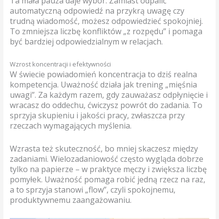
Ta mała pauza daje wybór. Zamiast odpalić
automatyczną odpowiedź na przykrą uwagę czy
trudną wiadomość, możesz odpowiedzieć spokojniej.
To zmniejsza liczbę konfliktów „z rozpędu” i pomaga
być bardziej odpowiedzialnym w relacjach.
Wzrost koncentracji i efektywności
W świecie powiadomień koncentracja to dziś realna
kompetencja. Uważność działa jak trening „mięśnia
uwagi”. Za każdym razem, gdy zauważasz odpłynięcie i
wracasz do oddechu, ćwiczysz powrót do zadania. To
sprzyja skupieniu i jakości pracy, zwłaszcza przy
rzeczach wymagających myślenia.
Wzrasta też skuteczność, bo mniej skaczesz między
zadaniami. Wielozadaniowość często wygląda dobrze
tylko na papierze – w praktyce męczy i zwiększa liczbę
pomyłek. Uważność pomaga robić jedną rzecz na raz,
a to sprzyja stanowi „flow”, czyli spokojnemu,
produktywnemu zaangażowaniu.