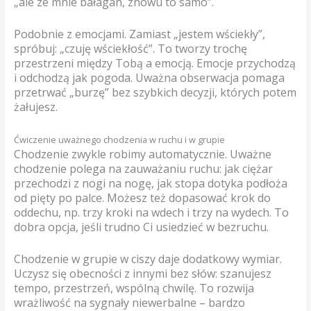
„ale ze mnie bałagan, znowu to samo”.
Podobnie z emocjami. Zamiast „jestem wściekły”,
spróbuj: „czuję wściekłość”. To tworzy trochę
przestrzeni między Tobą a emocją. Emocje przychodzą
i odchodzą jak pogoda. Uważna obserwacja pomaga
przetrwać „burzę” bez szybkich decyzji, których potem
żałujesz.
Ćwiczenie uważnego chodzenia w ruchu i w grupie
Chodzenie zwykle robimy automatycznie. Uważne
chodzenie polega na zauważaniu ruchu: jak ciężar
przechodzi z nogi na nogę, jak stopa dotyka podłoża
od pięty po palce. Możesz też dopasować krok do
oddechu, np. trzy kroki na wdech i trzy na wydech. To
dobra opcja, jeśli trudno Ci usiedzieć w bezruchu.
Chodzenie w grupie w ciszy daje dodatkowy wymiar.
Uczysz się obecności z innymi bez słów: szanujesz
tempo, przestrzeń, wspólną chwilę. To rozwija
wrażliwość na sygnały niewerbalne – bardzo