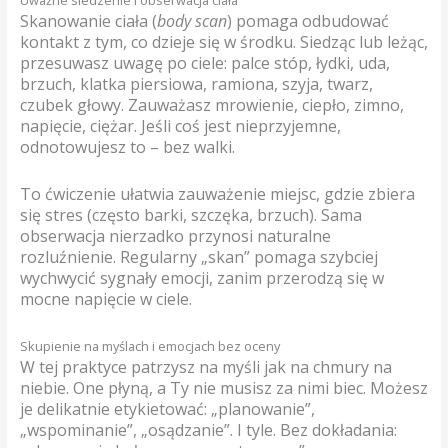
Uważne siedzenie i obserwacja ciała
Skanowanie ciała (
body scan
) pomaga odbudować
kontakt z tym, co dzieje się w środku. Siedząc lub leżąc,
przesuwasz uwagę po ciele: palce stóp, łydki, uda,
brzuch, klatka piersiowa, ramiona, szyja, twarz,
czubek głowy. Zauważasz mrowienie, ciepło, zimno,
napięcie, ciężar. Jeśli coś jest nieprzyjemne,
odnotowujesz to – bez walki.
To ćwiczenie ułatwia zauważenie miejsc, gdzie zbiera
się stres (często barki, szczęka, brzuch). Sama
obserwacja nierzadko przynosi naturalne
rozluźnienie. Regularny „skan” pomaga szybciej
wychwycić sygnały emocji, zanim przerodzą się w
mocne napięcie w ciele.
Skupienie na myślach i emocjach bez oceny
W tej praktyce patrzysz na myśli jak na chmury na
niebie. One płyną, a Ty nie musisz za nimi biec. Możesz
je delikatnie etykietować: „planowanie”,
„wspominanie”, „osądzanie”. I tyle. Bez dokładania: