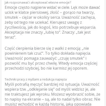
Jak rozpoznawać i akceptować własne emocje?
Emocje często najpierw widać w ciele. Lęk może dawać
ucisk w klatce piersiowej, złość – gorąco na twarzy,
smutek – ciężar w okolicy serca. Uważność zachęca,
żeby od tego nie uciekać. Kierujesz uwagę z
życzliwością, jak do kogoś, kto potrzebuje wsparcia.
Akceptacja nie znaczy „lubię to”. Znaczy: „tak jest
teraz”.
Część cierpienia bierze się z walki z emocją: „nie
powinienem tak czuć”. To tylko dokłada napięcia.
Uważność pomaga zauważyć: „czuję smutek” i
pozwolić mu być przez chwilę. Wtedy emocja częściej
przechodzi szybciej, bo nie karmisz jej oporem.
Techniki pracy z myślami a redukcja napięcia
Myśli potrafią męczyć bardziej niż sytuacja. Uważność
wspiera tzw. „odklejanie się” od myśli: widzisz je, ale
nie traktujesz jak wyroku. Możesz wyobrazić sobie, że
to napisy na ekranie – są, ale to nadal tylko obraz. Nie
musisz wchodzić w każdą historię, jaką opowiada