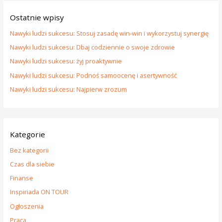
k
Ostatnie wpisy
a
j
Nawyki ludzi sukcesu: Stosuj zasadę win-win i wykorzystuj synergię
d
Nawyki ludzi sukcesu: Dbaj codziennie o swoje zdrowie
l
Nawyki ludzi sukcesu: żyj proaktywnie
a
Nawyki ludzi sukcesu: Podnoś samoocenę i asertywność
:
Nawyki ludzi sukcesu: Najpierw zrozum
Kategorie
Bez kategorii
Czas dla siebie
Finanse
Inspiriada ON TOUR
Ogłoszenia
Praca