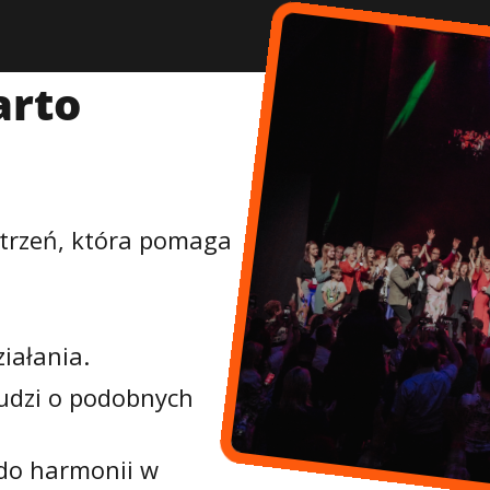
rto
trzeń, która pomaga
iałania.
ludzi o podobnych
do harmonii w