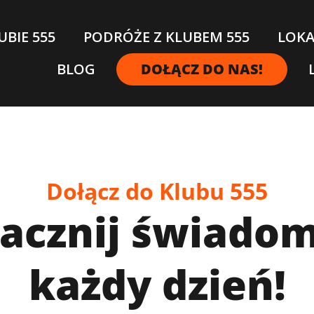
UBIE 555
PODRÓŻE Z KLUBEM 555
LOKA
BLOG
DOŁĄCZ DO NAS!
Dołącz do Klubu 555
zacznij
świadom
każdy dzień!