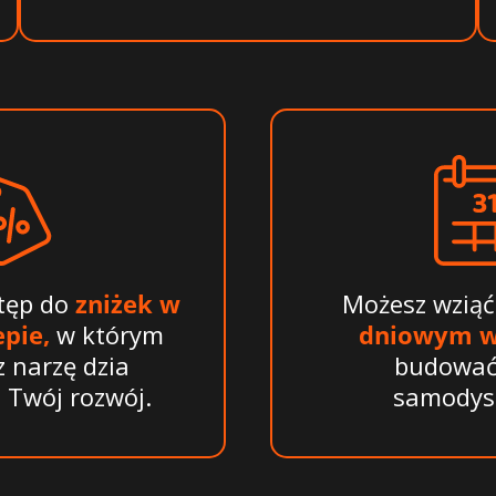
stęp do
zniżek w
Możesz wziąć
pie,
w którym
dniowym w
z narzę dzia
budować
 Twój rozwój.
samodysc