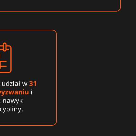
 udział w
31
yzwaniu
i
 nawyk
ypliny.