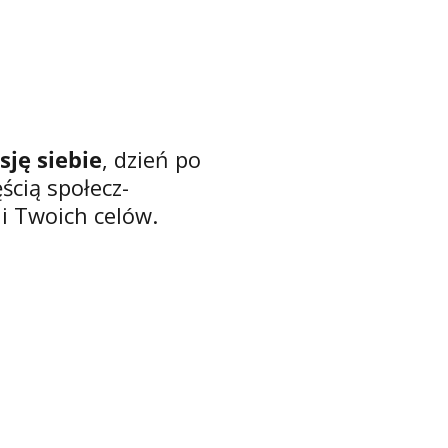
ję siebie
, dzień po
ścią społecz-
ji Twoich celów.