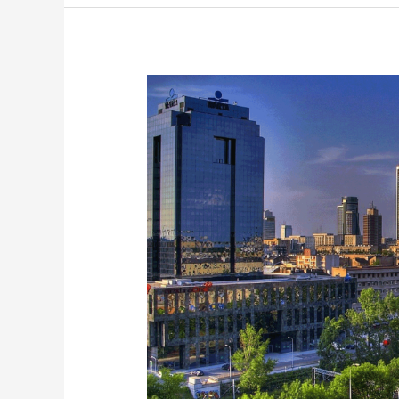
Spotkanie
Klubu
555
w
Warszawie
–
16
września
2022