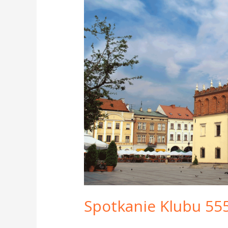
Spotkanie
Klubu
555
w
Tarnowie
–
1
września
Spotkanie Klubu 55