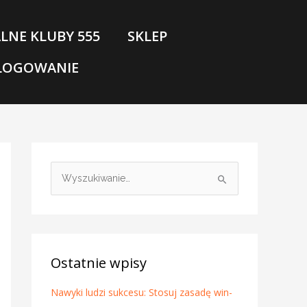
LNE KLUBY 555
SKLEP
LOGOWANIE
S
z
u
k
a
Ostatnie wpisy
j
Nawyki ludzi sukcesu: Stosuj zasadę win-
d