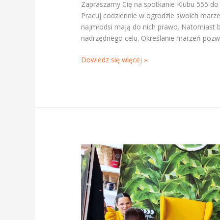
Zapraszamy Cię na spotkanie Klubu 555 d
Pracuj codziennie w ogrodzie swoich marzeń
najmłodsi mają do nich prawo. Natomiast 
nadrzędnego celu. Określanie marzeń pozwa
Dowiedz się więcej »
Spotkanie
Klubu
555
w
Gdańsku
–
8