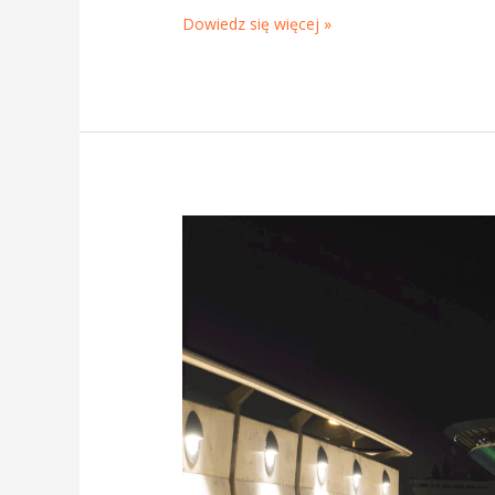
Dowiedz się więcej »
Spotkanie
Klubu
555
w
Katowicach
–
22
września
2022