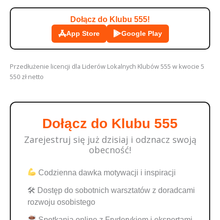
Dołącz do Klubu 555!
App Store
Google Play
Przedłużenie licencji dla Liderów Lokalnych Klubów 555 w kwocie 5
550 zł netto
Dołącz do Klubu 555
Zarejestruj się już dzisiaj i odznacz swoją
obecność!
Codzienna dawka motywacji i inspiracji
🛠 Dostęp do sobotnich warsztatów z doradcami
rozwoju osobistego
Spotkania online z Fryderykiem i ekspertami