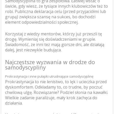
Samodyscyplina to gra zespołowa. Łatwiej wstać o
świcie, gdy wiesz, że tysiące innych klubowiczów też to
robi. Publiczna deklaracja celu (przed przyjaciółmi lub
grupą) zwiększa szansę na sukces, bo dochodzi
element odpowiedzialności społecznej.
Korzystaj z wiedzy mentorów, którzy już przeszli tę
drogę. Wymieniaj się doświadczeniami w grupie.
Świadomość, że inni też mają gorsze dni, ale działają
dalej, jest niezwykle budująca.
Najczęstsze wyzwania w drodze do
samodyscypliny
Prokrastynacja i inne pułapki utrudniające samodyscyplinę
Prokrastynacja to nie lenistwo, to lęk i ucieczka przed
dyskomfortem. Odkładamy to, co trudne, by poczuć
chwilową ulgę. Rozwiązanie? Podziel słonia na kawałki.
Wielkie zadanie paraliżuje, mały krok zachęca do
działania.