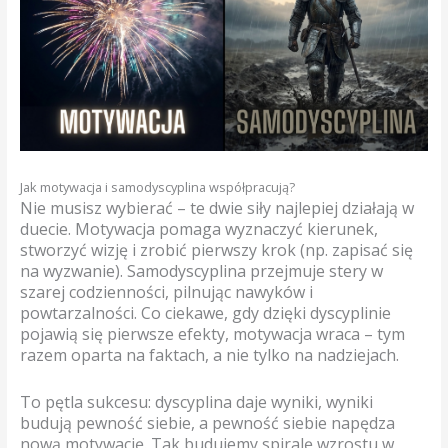
Jak motywacja i samodyscyplina współpracują?
Nie musisz wybierać – te dwie siły najlepiej działają w
duecie. Motywacja pomaga wyznaczyć kierunek,
stworzyć wizję i zrobić pierwszy krok (np. zapisać się
na wyzwanie). Samodyscyplina przejmuje stery w
szarej codzienności, pilnując nawyków i
powtarzalności. Co ciekawe, gdy dzięki dyscyplinie
pojawią się pierwsze efekty, motywacja wraca – tym
razem oparta na faktach, a nie tylko na nadziejach.
To pętla sukcesu: dyscyplina daje wyniki, wyniki
budują pewność siebie, a pewność siebie napędza
nową motywację. Tak budujemy spiralę wzrostu w