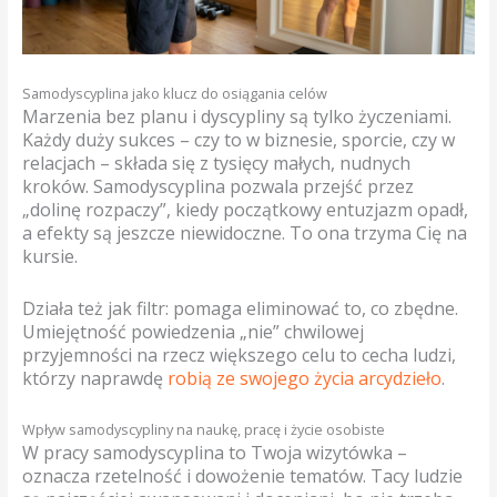
Samodyscyplina jako klucz do osiągania celów
Marzenia bez planu i dyscypliny są tylko życzeniami.
Każdy duży sukces – czy to w biznesie, sporcie, czy w
relacjach – składa się z tysięcy małych, nudnych
kroków. Samodyscyplina pozwala przejść przez
„dolinę rozpaczy”, kiedy początkowy entuzjazm opadł,
a efekty są jeszcze niewidoczne. To ona trzyma Cię na
kursie.
Działa też jak filtr: pomaga eliminować to, co zbędne.
Umiejętność powiedzenia „nie” chwilowej
przyjemności na rzecz większego celu to cecha ludzi,
którzy naprawdę
robią ze swojego życia arcydzieło
.
Wpływ samodyscypliny na naukę, pracę i życie osobiste
W pracy samodyscyplina to Twoja wizytówka –
oznacza rzetelność i dowożenie tematów. Tacy ludzie