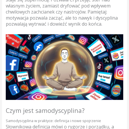
własnym życiem, zamiast dryfować pod wpływem
chwilowych zachcianek czy nastrojów. Pamiętaj:
motywacja pozwala zacząć, ale to nawyk i dyscyplina
pozwalają wytrwać i dowieźć wynik do końca.
Czym jest samodyscyplina?
Samodyscyplina w praktyce: definicja i nowe spojrzenie
Słownikowa definicja mówi o rygorze i porządku, a