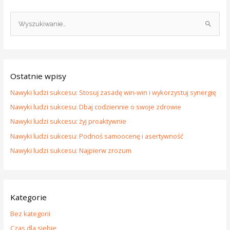
S
z
u
k
Ostatnie wpisy
a
j
Nawyki ludzi sukcesu: Stosuj zasadę win-win i wykorzystuj synergię
d
Nawyki ludzi sukcesu: Dbaj codziennie o swoje zdrowie
l
Nawyki ludzi sukcesu: żyj proaktywnie
a
Nawyki ludzi sukcesu: Podnoś samoocenę i asertywność
:
Nawyki ludzi sukcesu: Najpierw zrozum
Kategorie
Bez kategorii
Czas dla siebie