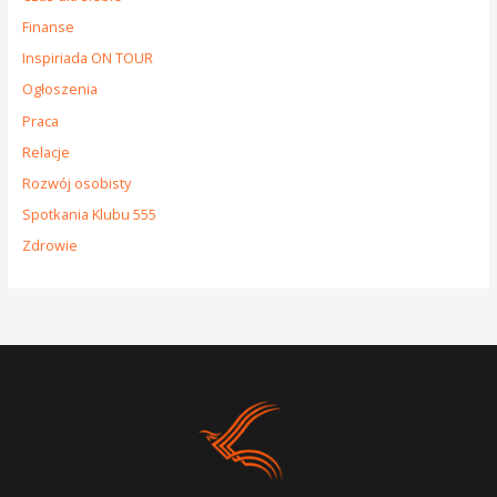
Finanse
Inspiriada ON TOUR
Ogłoszenia
Praca
Relacje
Rozwój osobisty
Spotkania Klubu 555
Zdrowie