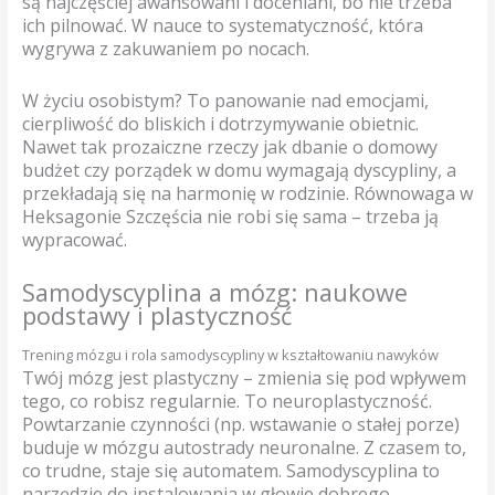
są najczęściej awansowani i doceniani, bo nie trzeba
ich pilnować. W nauce to systematyczność, która
wygrywa z zakuwaniem po nocach.
W życiu osobistym? To panowanie nad emocjami,
cierpliwość do bliskich i dotrzymywanie obietnic.
Nawet tak prozaiczne rzeczy jak dbanie o domowy
budżet czy porządek w domu wymagają dyscypliny, a
przekładają się na harmonię w rodzinie. Równowaga w
Heksagonie Szczęścia nie robi się sama – trzeba ją
wypracować.
Samodyscyplina a mózg: naukowe
podstawy i plastyczność
Trening mózgu i rola samodyscypliny w kształtowaniu nawyków
Twój mózg jest plastyczny – zmienia się pod wpływem
tego, co robisz regularnie. To neuroplastyczność.
Powtarzanie czynności (np. wstawanie o stałej porze)
buduje w mózgu autostrady neuronalne. Z czasem to,
co trudne, staje się automatem. Samodyscyplina to
narzędzie do instalowania w głowie dobrego