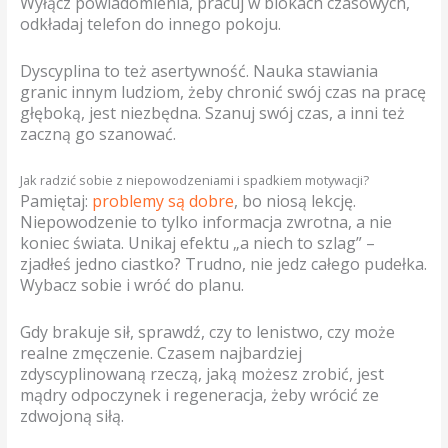
Wyłącz powiadomienia, pracuj w blokach czasowych,
odkładaj telefon do innego pokoju.
Dyscyplina to też asertywność. Nauka stawiania
granic innym ludziom, żeby chronić swój czas na pracę
głęboką, jest niezbędna. Szanuj swój czas, a inni też
zaczną go szanować.
Jak radzić sobie z niepowodzeniami i spadkiem motywacji?
Pamiętaj:
problemy są dobre
, bo niosą lekcję.
Niepowodzenie to tylko informacja zwrotna, a nie
koniec świata. Unikaj efektu „a niech to szlag” –
zjadłeś jedno ciastko? Trudno, nie jedz całego pudełka.
Wybacz sobie i wróć do planu.
Gdy brakuje sił, sprawdź, czy to lenistwo, czy może
realne zmęczenie. Czasem najbardziej
zdyscyplinowaną rzeczą, jaką możesz zrobić, jest
mądry odpoczynek i regeneracja, żeby wrócić ze
zdwojoną siłą.