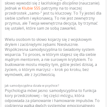
słowo wywodzi się z łacińskiego
disciplina
(nauczanie).
Jednak w
Klubie 555
patrzymy na to inaczej:
przedrostek „samo-” jest tu kluczowy. To Ty jesteś dla
siebie szefem i wykonawcą. To nie jest zewnętrzny
przymus, ale Twoja wewnętrzna decyzja, by trzymać
się ustaleń, które sam ze sobą zawarłeś.
Wielu osobom to słowo kojarzy się z wojskowym
drylem i zaciśniętymi zębami. Niesłusznie.
Współczesna samodyscyplina to świadomy system
wsparcia. To proces, w którym stajesz się dla siebie
mądrym mentorem, a nie surowym krytykiem. To
budowanie mostu między tym, gdzie jesteś dzisiaj, a
życiem, o którym marzysz – krok po kroku, bez
wymówek, ale z życzliwością.
Jak samodyscyplina działa w psychice?
Psychologia mówi jasno: samodyscyplina to funkcja
kory przedczołowej – tej części mózgu, która
odpowiada za planowanie i hamowanie impulsów. To
codzienna walka dwóch systemów: emocjonalnego