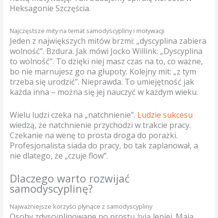
Heksagonie Szczęścia.
Najczęstsze mity na temat samodyscypliny i motywacji
Jeden z największych mitów brzmi: „dyscyplina zabiera
wolność”. Bzdura. Jak mówi Jocko Willink: „Dyscyplina
to wolność”. To dzięki niej masz czas na to, co ważne,
bo nie marnujesz go na głupoty. Kolejny mit: „z tym
trzeba się urodzić”. Nieprawda. To umiejętność jak
każda inna – można się jej nauczyć w każdym wieku.
Wielu ludzi czeka na „natchnienie”.
Ludzie sukcesu
wiedzą, że natchnienie przychodzi w trakcie pracy.
Czekanie na wenę to prosta droga do porażki.
Profesjonalista siada do pracy, bo tak zaplanował, a
nie dlatego, że „czuje flow”.
Dlaczego warto rozwijać
samodyscyplinę?
Najważniejsze korzyści płynące z samodyscypliny
Osoby zdyscyplinowane po prostu żyją lepiej. Mają