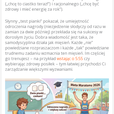
(„chcę to ciastko teraz!”) i racjonalnego („chcę być
zdrowy i mieć energię za rok”).
Słynny „test pianki” pokazał, że umiejętność
odroczenia nagrody (niezjedzenie słodyczy od razu w
zamian za dwie później) przekłada się na sukcesy w
dorosłym życiu. Dobra wiadomość jest taka, że
samodyscyplina działa jak mięsień. Każde „nie”
powiedziane rozpraszaczom i każde „tak” powiedziane
trudnemu zadaniu wzmacnia ten mięsień. Im częściej
go trenujesz – na przykład
wstając o 5:55
czy
wybierając zdrowy posiłek – tym łatwiej przychodzi Ci
zarządzanie większymi wyzwaniami.