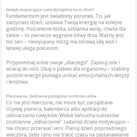
Nawyki wspierające samodyscyplinę na co dzień
Fundamentem jest świadomy poranek. To, jak
zaczynasz dzień, ustawia Twoją energię na kolejne
godziny. Pościelenie łóżka, szklanka wody, chwila dla
siebie – to pierwsze wygrane bitwy dnia. Ważny jest
też sen – niewyspany mózg ma zerową siłę woli i
łatwiej ulega pokusom.
Przypominaj sobie swoje „dlaczego”. Zapisuj cele i
wracaj do nich. Dbaj o paliwo dla organizmu – stabilny
poziom energii pomaga unikać emocjonalnych decyzji
i lenistwa.
Planowanie, śledzenie postępów i kontrola celów
Co nie jest mierzone, nie może być zarządzane.
Używaj planera, kalendarza albo aplikacji do
odznaczania nawyków. Widok łańcucha sukcesów
(codzienne „odhaczenie” zadania) działa motywująco –
nie chcesz przerwać serii. Planuj dzień poprzedniego
wieczora, żeby rano nie tracić czasu na zastanawianie