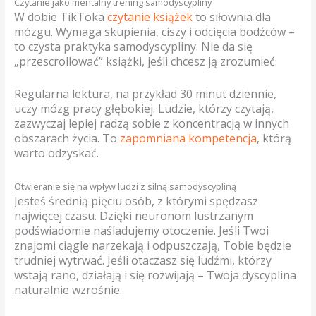
Czytanie jako mentalny trening samodyscypliny
W dobie TikToka
czytanie książek
to siłownia dla
mózgu. Wymaga skupienia, ciszy i odcięcia bodźców –
to czysta praktyka samodyscypliny. Nie da się
„przescrollować” książki, jeśli chcesz ją zrozumieć.
Regularna lektura, na przykład 30 minut dziennie,
uczy mózg pracy głębokiej. Ludzie, którzy czytają,
zazwyczaj lepiej radzą sobie z koncentracją w innych
obszarach życia. To
zapomniana kompetencja
, którą
warto odzyskać.
Otwieranie się na wpływ ludzi z silną samodyscypliną
Jesteś średnią pięciu osób, z którymi spędzasz
najwięcej czasu. Dzięki neuronom lustrzanym
podświadomie naśladujemy otoczenie. Jeśli Twoi
znajomi ciągle narzekają i odpuszczają, Tobie będzie
trudniej wytrwać. Jeśli otaczasz się ludźmi, którzy
wstają rano, działają i się rozwijają – Twoja dyscyplina
naturalnie wzrośnie.