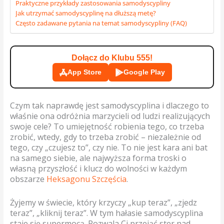
Praktyczne przykłady zastosowania samodyscypliny
Jak utrzymać samodyscyplinę na dłuższą metę?
Często zadawane pytania na temat samodyscypliny (FAQ)
Dołącz do Klubu 555!
App Store
Google Play
Czym tak naprawdę jest samodyscyplina i dlaczego to
właśnie ona odróżnia marzycieli od ludzi realizujących
swoje cele? To umiejętność robienia tego, co trzeba
zrobić, wtedy, gdy to trzeba zrobić – niezależnie od
tego, czy „czujesz to”, czy nie. To nie jest kara ani bat
na samego siebie, ale najwyższa forma troski o
własną przyszłość i klucz do wolności w każdym
obszarze
Heksagonu Szczęścia
.
Żyjemy w świecie, który krzyczy „kup teraz”, „zjedz
teraz”, „kliknij teraz”. W tym hałasie samodyscyplina
staje się supermocą. Pozwala Ci przejąć ster nad