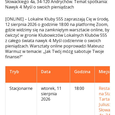
Słowackiego 4a, 34-120 Andrychów. Temat spotkania:
Nawyk 4: Myśl o swoich pieniądzach
[ONLINE] – Lokalne Kluby 555 zapraszają Cię w środę,
12 sierpnia 2026 o godzinie 18:00 na platformę Zoom,
gdzie widzimy się na zamkniętym warsztacie online, by
ćwiczyć w gronie Klubowiczów Lokalnych Klubów 555
z całego świata nawyk 4: Myśl codziennie o swoich
pieniądzach. Warsztaty online poprowadzi Mateusz
Warmuz w temacie: „Jak Twój mózg sabotuje Twoje
finanse?”
Tryb
Data
Godzina
Miejsce
Stacjonarne
wtorek, 11
18:00
Restaur
sierpnia
na Star
2026
Tartaku 
Juliusza
Słowack