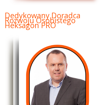
Dedykowany Doradca
Rozwoju Osobistego
Heksagon PRO