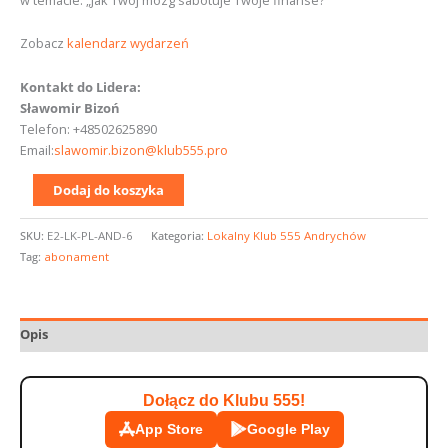
w temacie: „Jak Twój mózg sabotuje Twoje finanse?”
Zobacz
kalendarz wydarzeń
Kontakt do Lidera:
Sławomir Bizoń
Telefon: +48502625890
Email:
slawomir.bizon@klub555.pro
Dodaj do koszyka
SKU:
E2-LK-PL-AND-6
Kategoria:
Lokalny Klub 555 Andrychów
Tag:
abonament
Opis
Dołącz do Klubu 555!
App Store
Google Play