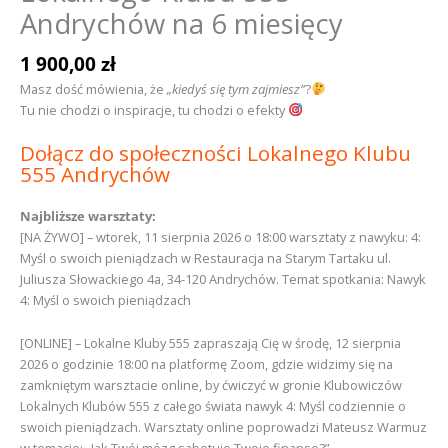
Andrychów na 6 miesięcy
1 900,00
zł
Masz dość mówienia, że
„kiedyś się tym zajmiesz”
?
Tu nie chodzi o inspiracje, tu chodzi o efekty
Dołącz do społeczności Lokalnego Klubu
555 Andrychów
Najbliższe warsztaty:
[NA ŻYWO] – wtorek, 11 sierpnia 2026 o 18:00 warsztaty z nawyku: 4:
Myśl o swoich pieniądzach w Restauracja na Starym Tartaku ul.
Juliusza Słowackiego 4a, 34-120 Andrychów. Temat spotkania: Nawyk
4: Myśl o swoich pieniądzach
[ONLINE] – Lokalne Kluby 555 zapraszają Cię w środę, 12 sierpnia
2026 o godzinie 18:00 na platformę Zoom, gdzie widzimy się na
zamkniętym warsztacie online, by ćwiczyć w gronie Klubowiczów
Lokalnych Klubów 555 z całego świata nawyk 4: Myśl codziennie o
swoich pieniądzach. Warsztaty online poprowadzi Mateusz Warmuz