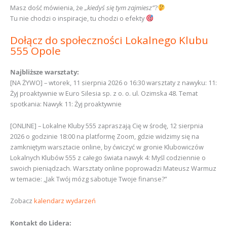
Masz dość mówienia, że
„kiedyś się tym zajmiesz”
?
Tu nie chodzi o inspiracje, tu chodzi o efekty
Dołącz do społeczności Lokalnego Klubu
555 Opole
Najbliższe warsztaty:
[NA ŻYWO] – wtorek, 11 sierpnia 2026 o 16:30 warsztaty z nawyku: 11:
Żyj proaktywnie w Euro Silesia sp. z o. o. ul. Ozimska 48. Temat
spotkania: Nawyk 11: Żyj proaktywnie
[ONLINE] – Lokalne Kluby 555 zapraszają Cię w środę, 12 sierpnia
2026 o godzinie 18:00 na platformę Zoom, gdzie widzimy się na
zamkniętym warsztacie online, by ćwiczyć w gronie Klubowiczów
Lokalnych Klubów 555 z całego świata nawyk 4: Myśl codziennie o
swoich pieniądzach. Warsztaty online poprowadzi Mateusz Warmuz
w temacie: „Jak Twój mózg sabotuje Twoje finanse?”
Zobacz
kalendarz wydarzeń
Kontakt do Lidera: