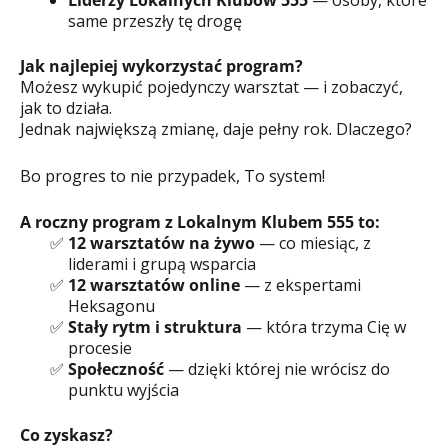
Liderzy Lokalnych Klubów 555
— osoby, które
same przeszły tę drogę
Jak najlepiej wykorzystać program?
Możesz wykupić pojedynczy warsztat — i zobaczyć,
jak to działa.
Jednak największą zmianę, daje pełny rok. Dlaczego?
Bo progres to nie przypadek, To system!
A roczny program z Lokalnym Klubem 555 to:
12 warsztatów na żywo
— co miesiąc, z
liderami i grupą wsparcia
12 warsztatów online
— z ekspertami
Heksagonu
Stały rytm i struktura
— która trzyma Cię w
procesie
Społeczność
— dzięki której nie wrócisz do
punktu wyjścia
Co zyskasz?