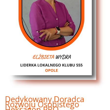
Dedykowany Doradca
Rozwoju Osobistego
Heksagon PRO