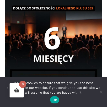
We use cookies to ensure that we give you the best
0
experience on our website. If you continue to use this site we
will assume that you are happy with it.
Lokalny Klub 555 Southampton
Dostęp do społeczności Lokalnego Klubu 555 Southampton na 6
Ok
miesięcy