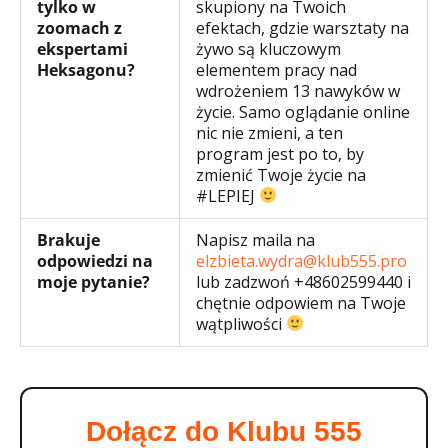
tylko w
skupiony na Twoich
zoomach z
efektach, gdzie warsztaty na
ekspertami
żywo są kluczowym
Heksagonu?
elementem pracy nad
wdrożeniem 13 nawyków w
życie. Samo oglądanie online
nic nie zmieni, a ten
program jest po to, by
zmienić Twoje życie na
#LEPIEJ
Brakuje
Napisz maila na
odpowiedzi na
elzbieta.wydra@klub555.pro
moje pytanie?
lub zadzwoń +48602599440 i
chętnie odpowiem na Twoje
wątpliwości
Dołącz do Klubu 555