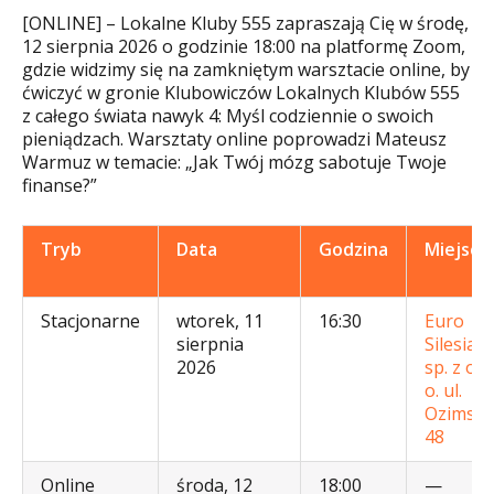
[ONLINE] – Lokalne Kluby 555 zapraszają Cię w środę,
12 sierpnia 2026 o godzinie 18:00 na platformę Zoom,
gdzie widzimy się na zamkniętym warsztacie online, by
ćwiczyć w gronie Klubowiczów Lokalnych Klubów 555
z całego świata nawyk 4: Myśl codziennie o swoich
pieniądzach. Warsztaty online poprowadzi Mateusz
Warmuz w temacie: „Jak Twój mózg sabotuje Twoje
finanse?”
Tryb
Data
Godzina
Miejsce
Stacjonarne
wtorek, 11
16:30
Euro
sierpnia
Silesia
2026
sp. z o.
o. ul.
Ozimsk
48
Online
środa, 12
18:00
—