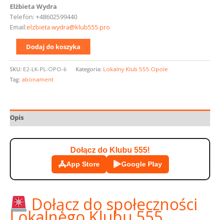
Elżbieta Wydra
Telefon: +48602599440
Email:
elzbieta.wydra@klub555.pro
Dodaj do koszyka
SKU:
E2-LK-PL-OPO-6
Kategoria:
Lokalny Klub 555 Opole
Tag:
abonament
Opis
Dołącz do Klubu 555!
App Store
Google Play
Dołącz do społeczności
Lokalnego Klubu 555