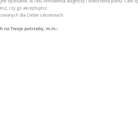
ne spotkanie, w celu omówienia diagnozy i stworzenia planu. Całe sp
sz, czy go akceptujesz.
sowanych dla Ciebie szkoleniach.
 na Twoje potrzeby, m.in.: