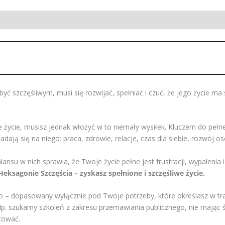
 być szczęśliwym, musi się rozwijać, spełniać i czuć, że jego życie ma
e życie, musisz jednak włożyć w to niemały wysiłek. Kluczem do pełne
adają się na niego: praca, zdrowie, relacje, czas dla siebie, rozwój oso
ansu w nich sprawia, że Twoje życie pełne jest frustracji, wypalenia i
Heksagonie Szczęścia – zyskasz spełnione i szczęśliwe życie.
o – dopasowany wyłącznie pod Twoje potrzeby, które określasz w t
 Np. szukamy szkoleń z zakresu przemawiania publicznego, nie mając 
cować.