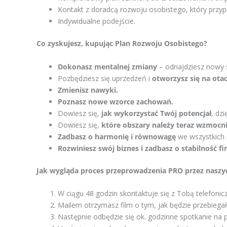
Kontakt z doradcą rozwoju osobistego, który przyp
Indywidualne podejście.
Co zyskujesz, kupując Plan Rozwoju Osobistego?
Dokonasz mentalnej zmiany
– odnajdziesz nowy s
Pozbędziesz się uprzedzeń i
otworzysz się na otac
Zmienisz nawyki.
Poznasz nowe wzorce zachowań.
Dowiesz się,
jak wykorzystać Twój potencjał
, dz
Dowiesz się,
które obszary należy teraz wzmocn
Zadbasz o harmonię i równowagę
we wszystkich 
Rozwiniesz swój biznes i zadbasz o stabilność f
Jak wygląda proces przeprowadzenia PRO przez nasz
W ciągu 48 godzin skontaktuje się z Tobą telefoni
Mailem otrzymasz film o tym, jak będzie przebiegał
Następnie odbędzie się ok. godzinne spotkanie na