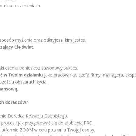
omina o szkoleniach.
posób myślenia oraz odkryjesz, kim jesteś.
zający Cię świat.
ięki czemu odniesiesz zawodowy sukces.
ić w Twoim działaniu
jako pracownika, szefa firmy, managera, eksper
sześciu obszarach życia.
inansową.
ych doradców?
cznie Doradca Rozwoju Osobistego.
 proces i jak przygotować się do zrobienia PRO.
 platformie ZOOM w celu poznania Twojej osoby.