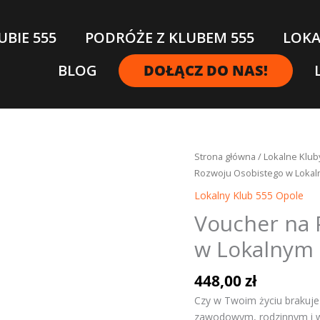
UBIE 555
PODRÓŻE Z KLUBEM 555
LOKA
BLOG
DOŁĄCZ DO NAS!
ilość
Strona główna
/
Lokalne Klub
Voucher
Rozwoju Osobistego w Lokal
na
Lokalny Klub 555 Opole
Plan
Voucher na 
Rozwoju
Osobistego
w Lokalnym 
w
Lokalnym
448,00
zł
Klubie
Czy w Twoim życiu brakuje
555
zawodowym, rodzinnym i w