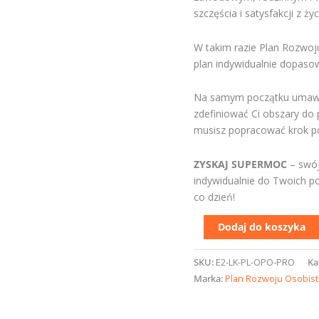
Opole
szczęścia i satysfakcji z życ
W takim razie Plan Rozwoj
plan indywidualnie dopaso
Na samym początku umawia
zdefiniować Ci obszary do 
musisz popracować krok po 
ZYSKAJ SUPERMOC
– swój
indywidualnie do Twoich po
co dzień!
Dodaj do koszyka
SKU:
E2-LK-PL-OPO-PRO
Ka
Marka:
Plan Rozwoju Osobis