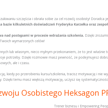
zukiwaniu szczęścia i obrała sobie za cel rozwój osobisty! Doradca 
bazie kilkuletnich doświadczeń Fryderyka Karzełka oraz zespo
wa nad postępami w procesie wdrażania szkolenia.
Dzięki zrozumi
e Twoich wymarzonych celów!
mi innych lub własnym, nieco mylnym przekonaniem, że to jest właśn
woje potrzeby. Dzięki rozmowie masz pewność, że podejmujesz dobr
owych, ale i czasu.
ę, kiedy po przerobieniu kursu/szkolenia, tracisz motywację i nie 
y. Dzięki temu masz większą motywację, uczysz się systematyczności 
zwoju Osobistego Heksagon 
Trener biznesu i Empowering Peopl