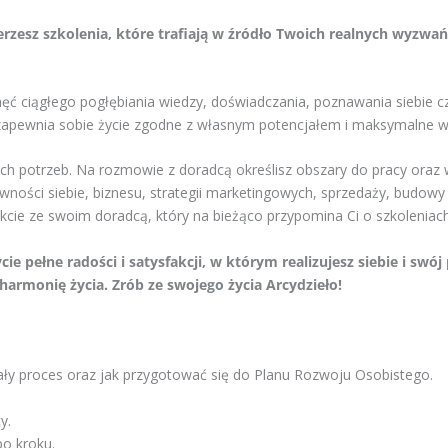
rzesz szkolenia, które trafiają w źródło Twoich realnych wyzwań 
ęć ciągłego pogłębiania wiedzy, doświadczania, poznawania siebie 
 – zapewnia sobie życie zgodne z własnym potencjałem i maksymalne w
 potrzeb. Na rozmowie z doradcą określisz obszary do pracy oraz w
ności siebie, biznesu, strategii marketingowych, sprzedaży, budowy 
cie ze swoim doradcą, który na bieżąco przypomina Ci o szkoleniac
ie pełne radości i satysfakcji, w którym realizujesz siebie i swó
armonię życia. Zrób ze swojego życia Arcydzieło!
cały proces oraz jak przygotować się do Planu Rozwoju Osobistego.
y.
po kroku.