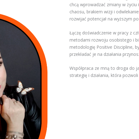
chcą wprowadzać zmiany w życiu i 
chaosu, brakiem wizji i odwlekaniem
rozwijać potencjał na wyższym po
Łączę doświadczenie w pracy z cz
metodami rozwoju osobistego i b
metodologię Positive Discipline, 
przekładać je na działania przyno
Współpraca ze mną to droga do j
strategię i działania, która pozwol